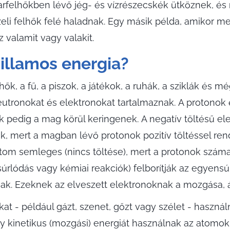
arfelhőkben lévő jég- és vízrészecskék ütköznek, és
özeli felhők felé haladnak. Egy másik példa, amikor
 valamit vagy valakit.
illamos energia?
k, a fű, a piszok, a játékok, a ruhák, a sziklák és m
eutronokat és elektronokat tartalmaznak. A protono
k pedig a mag körül keringenek. A negatív töltésű e
 mert a magban lévő protonok pozitív töltéssel rend
atom semleges (nincs töltése), mert a protonok szá
úrlódás vagy kémiai reakciók) felborítják az egyensú
tnak. Ezeknek az elveszett elektronoknak a mozgása
 - például gázt, szenet, gőzt vagy szélet - haszná
gy kinetikus (mozgási) energiát használnak az atomok