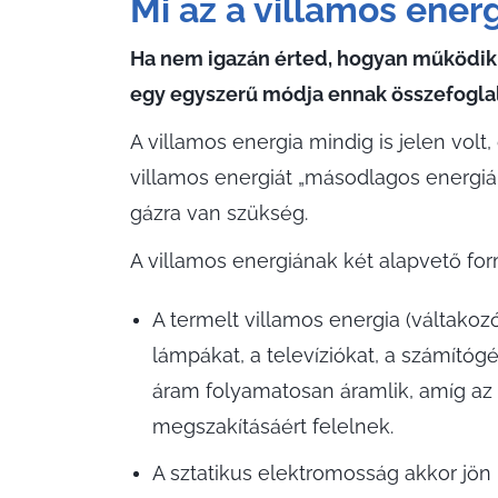
Mi az a villamos ener
Ha nem igazán érted, hogyan működik
egy egyszerű módja ennak összefoglalá
A villamos energia mindig is jelen volt
villamos energiát „másodlagos energiána
gázra van szükség.
A villamos energiának két alapvető form
A termelt villamos energia (váltakozó
lámpákat, a televíziókat, a számító
áram folyamatosan áramlik, amíg az
megszakításáért felelnek.
A sztatikus elektromosság akkor jön 