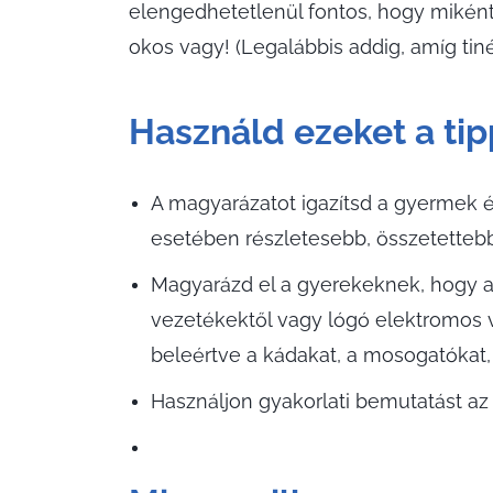
elengedhetetlenül fontos, hogy mikén
okos vagy! (Legalábbis addig, amíg ti
Használd ezeket a ti
A magyarázatot igazítsd a gyermek 
esetében részletesebb, összetettebb
Magyarázd el a gyerekeknek, hogy az
vezetékektől vagy lógó elektromos v
beleértve a kádakat, a mosogatókat,
Használjon gyakorlati bemutatást az 