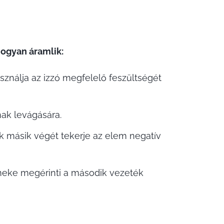
hogyan áramlik:
ználja az izzó megfelelő feszültségét
ak levágására.
k másik végét tekerje az elem negatív
rmeke megérinti a második vezeték