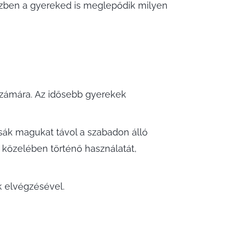
özben a gyereked is meglepődik milyen
számára. Az idősebb gyerekek
sák magukat távol a szabadon álló
 közelében történő használatát,
k elvégzésével.