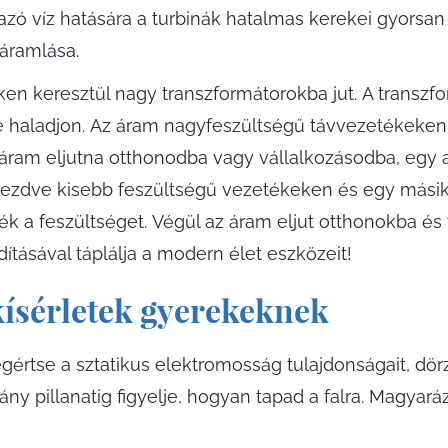
zó víz hatására a turbinák hatalmas kerekei gyorsan
 áramlása.
n keresztül nagy transzformátorokba jut. A transzfor
 haladjon. Az áram nagyfeszültségű távvezetékeken k
áram eljutna otthonodba vagy vállalkozásodba, egy a
l kezdve kisebb feszültségű vezetékeken és egy más
k a feszültséget. Végül az áram eljut otthonokba és 
tásával táplálja a modern élet eszközeit!
kísérletek gyerekeknek
se a sztatikus elektromosság tulajdonságait, dörzsö
ny pillanatig figyelje, hogyan tapad a falra. Magyará