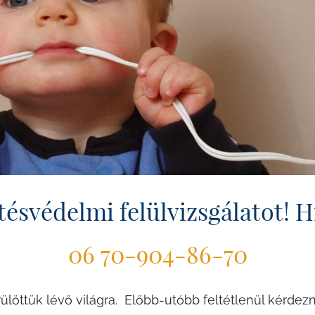
ésvédelmi felülvizsgálatot! H
06 70-904-86-70
ülöttük lévő világra. Előbb-utóbb feltétlenül kérdezn