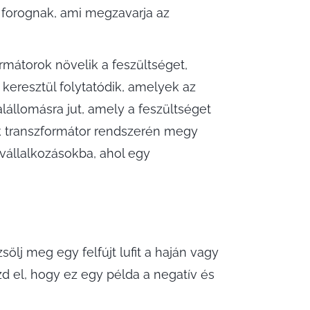
 forognak, ami megzavarja az
mátorok növelik a feszültséget,
eresztül folytatódik, amelyek az
lállomásra jut, amely a feszültséget
ik transzformátor rendszerén megy
vállalkozásokba, ahol egy
lj meg egy felfújt lufit a haján vagy
zd el, hogy ez egy példa a negatív és