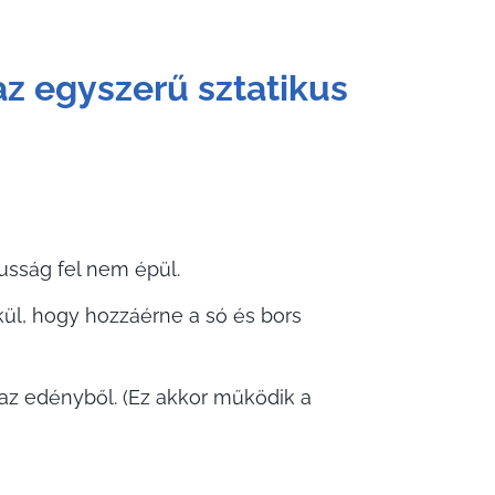
az egyszerű sztatikus
usság fel nem épül.
kül, hogy hozzáérne a só és bors
 az edényből. (Ez akkor működik a