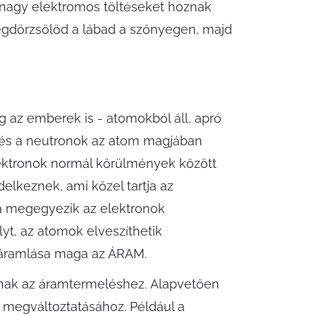
 nagy elektromos töltéseket hoznak
 megdörzsölöd a lábad a szőnyegen, majd
ég az emberek is - atomokból áll, apró
k és a neutronok az atom magjában
lektronok normál körülmények között
elkeznek, ami közel tartja az
ma megegyezik az elektronok
lyt, az atomok elveszíthetik
, áramlása maga az ÁRAM.
lnak az áramtermeléshez. Alapvetően
 megváltoztatásához. Például a