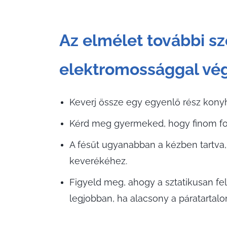
Az elmélet további sz
elektromossággal végz
Keverj össze egy egyenlő rész kony
Kérd meg gyermeked, hogy finom fogú
A fésűt ugyanabban a kézben tartva,
keverékéhez.
Figyeld meg, ahogy a sztatikusan fe
legjobban, ha alacsony a páratartalom.