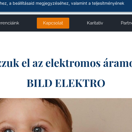
ez, a beállításaid megjegyzéséhez, valamint a teljesítményének
Kapcsolat
renciáink
Karitatív
Partn
uk el az elektromos áram
BILD ELEKTRO