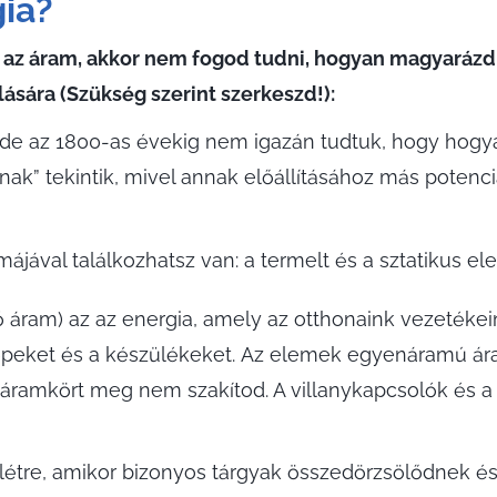
gia?
 az áram, akkor nem fogod tudni, hogyan magyarázd
sára (Szükség szerint szerkeszd!):
, de az 1800-as évekig nem igazán tudtuk, hogy hogyan
k” tekintik, mivel annak előállításához más potenciá
ájával találkozhatsz van: a termelt és a sztatikus e
 áram) az az energia, amely az otthonaink vezetékein 
gépeket és a készülékeket. Az elemek egyenáramú ára
 áramkört meg nem szakítod. A villanykapcsolók és a
létre, amikor bizonyos tárgyak összedörzsölődnek és 