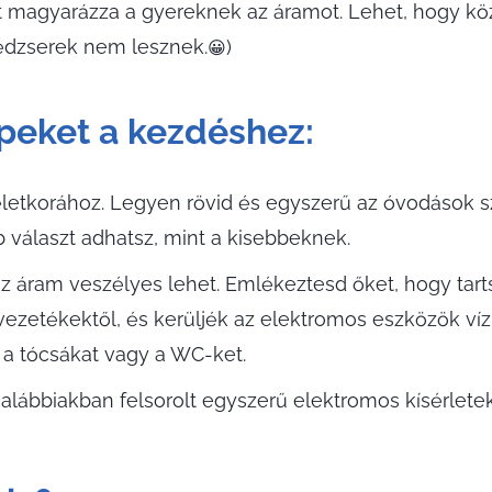
t magyarázza a gyereknek az áramot. Lehet, hogy k
nédzserek nem lesznek.
)
😀
ppeket a kezdéshez:
életkorához. Legyen rövid és egyszerű az óvodások 
 választ adhatsz, mint a kisebbeknek.
 áram veszélyes lehet. Emlékeztesd őket, hogy tart
ezetékektől, és kerüljék az elektromos eszközök víz
 a tócsákat vagy a WC-ket.
alábbiakban felsorolt ​​egyszerű elektromos kísérlete