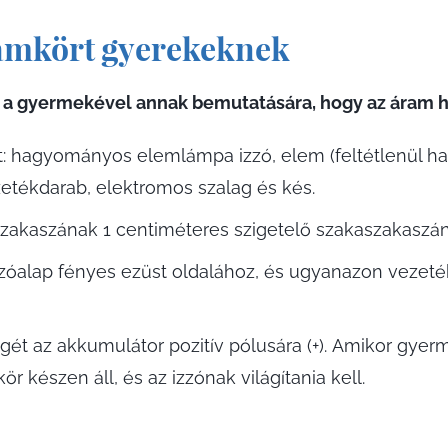
amkört gyerekeknek
t a gyermekével annak bemutatására, hogy az áram 
 hagyományos elemlámpa izzó, elem (feltétlenül has
zetékdarab, elektromos szalag és kés.
szakaszának 1 centiméteres szigetelő szakaszakaszán
zzóalap fényes ezüst oldalához, és ugyanazon vezeté
gét az akkumulátor pozitív pólusára (+). Amikor gye
r készen áll, és az izzónak világítania kell.