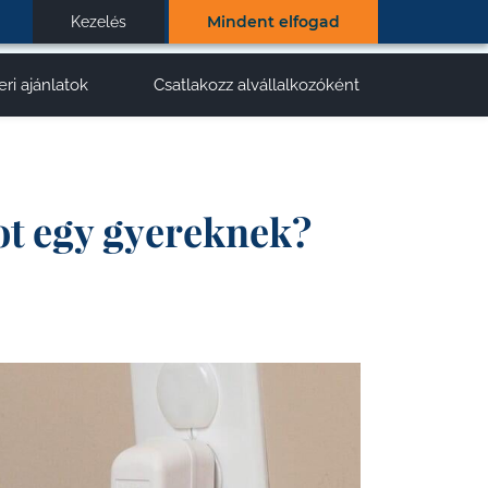
Mindent elfogad
Kezelés
eri ajánlatok
Csatlakozz alvállalkozóként
ot egy gyereknek?