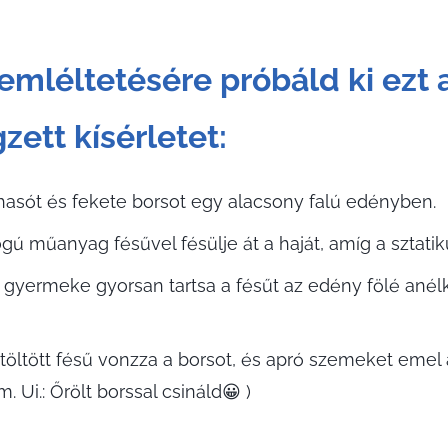
emléltetésére próbáld ki ezt 
ett kísérletet:
hasót és fekete borsot egy alacsony falú edényben.
 műanyag fésűvel fésülje át a haját, amíg a sztatik
 gyermeke gyorsan tartsa a fésűt az edény fölé anél
ltöltött fésű vonzza a borsot, és apró szemeket emel
 Ui.: Őrölt borssal csináld😀 )