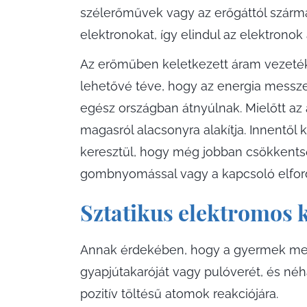
szélerőművek vagy az erőgáttól szárma
elektronokat, így elindul az elektronok
Az erőműben keletkezett áram vezetéke
lehetővé téve, hogy az energia messze
egész országban átnyúlnak. Mielőtt az 
magasról alacsonyra alakítja. Innentő
keresztül, hogy még jobban csökkentsé
gombnyomással vagy a kapcsoló elfordí
Sztatikus elektromos 
Annak érdekében, hogy a gyermek megért
gyapjútakaróját vagy pulóverét, és néhá
pozitív töltésű atomok reakciójára.