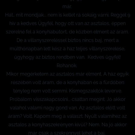
már.
Hát.. mit mondjak... nem is kellet rá sokáig várni. Reggel 9
hív a kedves Ügyfél, hogy ott van az asztalos, éppen
szerelné fel a konyhabútort, de közben elment az áram.
De a villanyszereléssel biztos nincs baj, mert a
múlthónapban lett kész a ház teljes villanyszerelése,
úgyhogy az biztos rendben van. Kedves ügyfél!
Rohanok.
Mikor megérketem az asztalos már elment. A ház egyik
részében volt áram, de a konyhában és a fürdőben
tényleg nem volt semmi. Kismegszakítók leverve.
Próbálom visszakapcsolni... csattan megint. Jó akkor
valahol valami nagy gond van. Az asztalos előtt volt
áram? Volt. Kapom meg a választ. Nyúlt valamihez az
asztalos a konyhaszekrényen kívül? Nem. Na jó akkor
már csak a szekrénnyel lehet a baj.