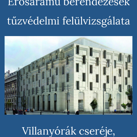
Erősáramú berendezések
tűzvédelmi felülvizsgálata
Villanyórák cseréje,