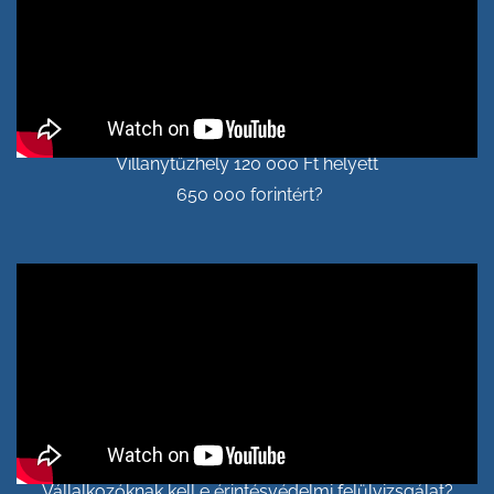
Villanytűzhely 120 000 Ft helyett
650 000 forintért?
Vállalkozóknak kell e érintésvédelmi felülvizsgálat?