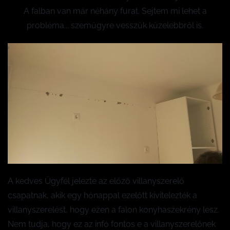
A falban van már néhány furat. Sejtem mi lehet a
probléma... szemügyre vesszük küzelebbről is.
A kedves Ügyfél jelezte az előző villanyszerelő
csapatnak, akik egy hónappal ezelőtt kivitelezték a
villanyszerelést, hogy ezen a falon konyhaszekrény lesz.
Nem tudja, hogy ez az infó fontos e a villanyszerelőnek