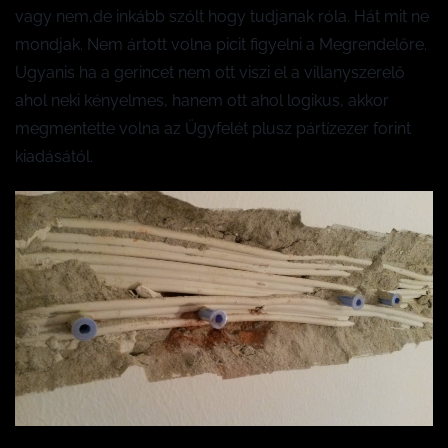
vagy nem,de inkább szólt hogy tudjanak róla. Hát mit ne
mondjak. Nem ártott volna picit figyelni a Megrendelőre.
Ugyanis ha a gerincet nem ott viszi el a villanyszerelő
ahol neki kényelmes, hanem ott ahol logikus, akkor
megmentette volna az Ügyfelét plusz pártízezer forint
kiadásától.