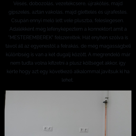
Vésés, dobozolás, vezetékcsere, újrakötés, majd
gipszelés, aztán vakolás, majd glettelés és újrafestés.
Csupán ennyi meló lett vele pluszba, feleslegesen.
Adalékként még lefényképeztem a konnektort amit a
"MESTEREMBEREK" felszereltek. Hát enyhén szólva is
távol áll az egyenestől a felrakás, de még magasságbeli
különbség is van a két dugalj között. A megrendelő már
nem tudta volna kifizetni a plusz költséget akkor, így
kérte hogy azt egy következő alkalommal javítsuk ki ha
lehet.